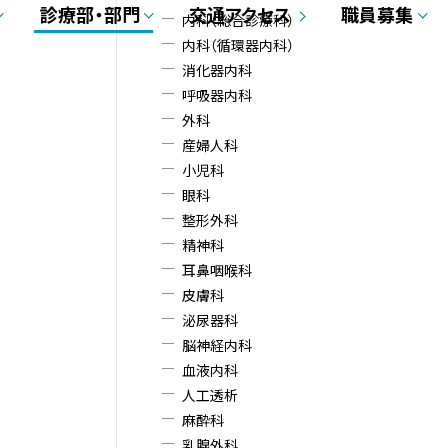
ド
診療部・部門
交通アクセス
職員募集
内科（総合診療科）
・
内科（循環器内科）
消化器内科
メ
呼吸器内科
外科
ニ
産婦人科
小児科
ュ
眼科
ー
整形外科
精神科
耳鼻咽喉科
皮膚科
泌尿器科
脳神経内科
血液内科
人工透析
麻酔科
乳腺外科