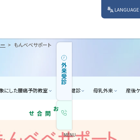
LANGUAGE
ター
もんべべサポート
外来受診
象にした腰痛予防教室
産後健診
母乳外来
産後
お問合せ
MENU