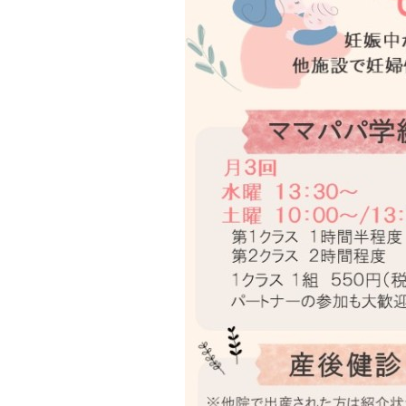
ト
ト
ッ
ッ
プ
プ
へ
へ
戻
戻
る
る