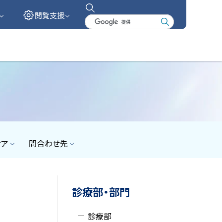
閲覧支援
検
索
キ
ー
ワ
ー
ド
ケア
問合わせ先
サ
診療部・部門
イ
診療部