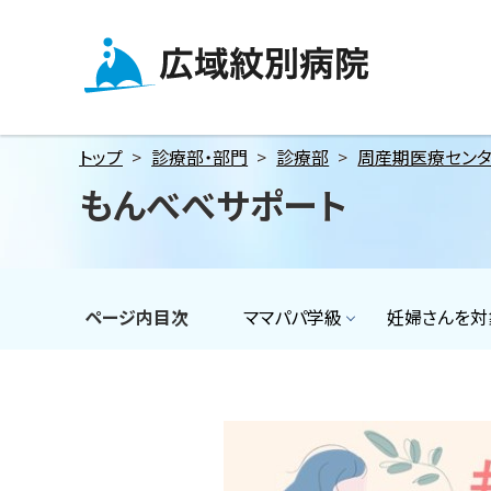
メ
本
本
ニ
文
文
ュ
へ
へ
広域紋別病院
ー
戻
戻
へ
る
る
トップ
診療部・部門
診療部
周産期医療セン
本
メ
メ
もんべべサポート
文
ニ
ニ
へ
ュ
ュ
ー
ー
へ
へ
ページ内目次
ママパパ学級
妊婦さんを対
戻
戻
る
る
ペ
ペ
ー
ー
ジ
ジ
の
の