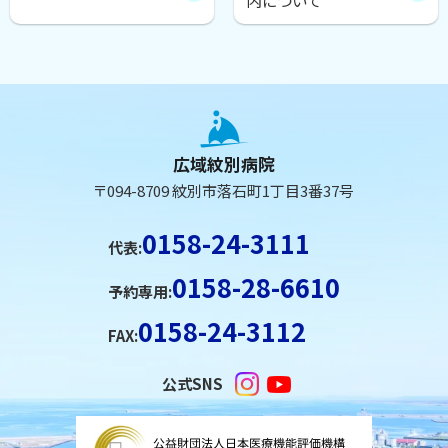
内について
本
ト
文
ッ
へ
プ
広域紋別病院
に
戻
〒094-8709 紋別市落石町1丁目3番37号
戻
る
る
メ
0158-24-3111
代表:
ニ
0158-28-6610
ュ
予約専用:
ー
0158-24-3112
FAX:
へ
戻
公式SNS
る
ペ