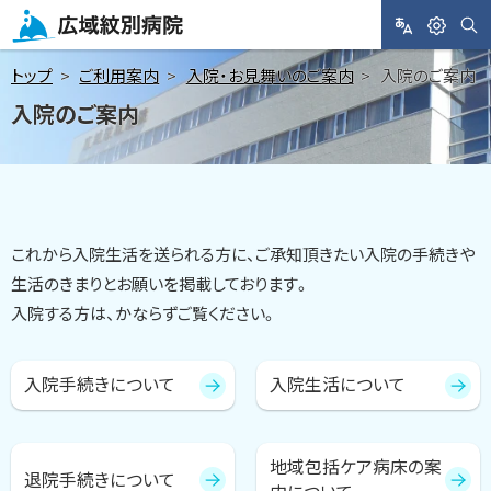
メ
ニ
サ
L
閲
広域紋別病院
イ
A
覧
ト
ュ
トップ
ご利用案内
入院・お見舞いのご案内
入院のご案内
内
N
支
検
ー
入院のご案内
索
G
援
へ
U
A
本
G
文
E
へ
目次
これから入院生活を送られる方に、ご承知頂きたい入院の手続きや
生活のきまりとお願いを掲載しております。
入院する方は、かならずご覧ください。
入院手続きについて
入院生活について
目
次
地域包括ケア病床の案
退院手続きについて