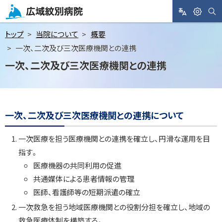
メ
ニ
サ
L
閲
広域紋別病院
イ
A
覧
ト
ュ
トップ
当院について
概要
内
N
支
検
ー
一次、二次及び三次医療機関との連携
索
G
援
へ
一次、二次及び三次医療機関との連携
U
A
本
G
文
ペ
E
へ
ー
ジ
一次、二次及び三次医療機関との連携について
内
目
一次医療を担う医療機関との連携を確立し、円滑な運用を目
次
指す。
一
次
医療機器の共同利用の促進
、
共通媒体による患者情報の管理
二
次
医師、看護師等の短期派遣の確立
及
び
一次救急を担う地域医療機関との役割分担を確立し、地域の
三
救急医療体制を構築する。