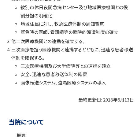
次
医
紋別市休日夜間急病センター及び地域医療機関との役
療
割分担の明確化
機
関
地域住民に対し、救急医療体制の周知徹底
と
緊急時の医師、看護師等の臨時的派遣制度の確立
の
連
他二次医療機関との連携を確立する。
携
三次医療を担う医療機関と連携するとともに、迅速な患者移送
に
つ
体制を確保する。
い
三次医療機関及び大学病院等との連携を確立
て
安全、迅速な患者移送体制の確保
画像転送システム、遠隔医療システムの導入
最終更新日:
2018年6月13日
ト
ッ
ト
サ
プ
ッ
当院について
に
プ
イ
戻
に
概要