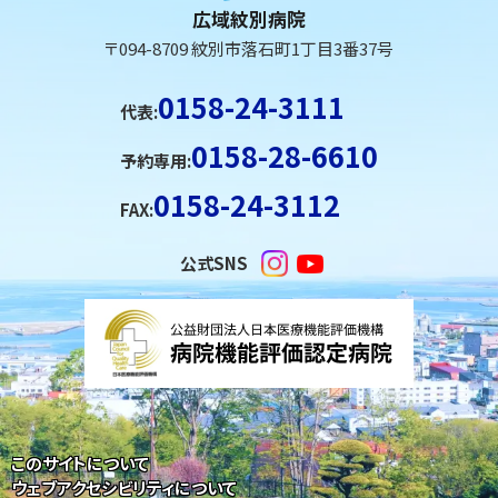
へ
広域紋別病院
戻
〒094-8709 紋別市落石町1丁目3番37号
る
メ
0158-24-3111
代表:
ニ
0158-28-6610
ュ
予約専用:
ー
0158-24-3112
FAX:
へ
戻
公式SNS
る
ペ
ー
ジ
の
ト
このサイトについて
ッ
ウェブアクセシビリティについて