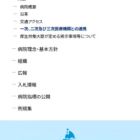
ド
る
戻
病院概要
る
沿革
・
交通アクセス
メ
一次、二次及び三次医療機関との連携
厚生労働大臣が定める掲示事項等について
ニ
病院理念・基本方針
ュ
組織
ー
広報
入札情報
病院指標の公開
例規集
本
文