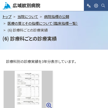
メ
ニ
サ
L
閲
広域紋別病院
イ
A
覧
ト
ュ
トップ
当院について
病院指標の公開
内
N
支
検
ー
医療の質とその指標について（臨床指標一覧）
索
G
援
へ
(6) 診療科ごとの診療実績
U
A
本
(6) 診療科ごとの診療実績
G
文
E
へ
診療科別の診療実績を3年分表示しています。
画
像
集
(
大
き