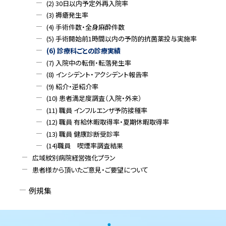
(2) 30日以内予定外再入院率
(3) 褥瘡発生率
(4) 手術件数・全身麻酔件数
(5) 手術開始前1時間以内の予防的抗菌薬投与実施率
(6) 診療科ごとの診療実績
(7) 入院中の転倒・転落発生率
(8) インシデント・アクシデント報告率
(9) 紹介・逆紹介率
(10) 患者満足度調査（入院・外来）
(11) 職員 インフルエンザ予防接種率
(12) 職員 有給休暇取得率・夏期休暇取得率
(13) 職員 健康診断受診率
(14)職員 喫煙率調査結果
広域紋別病院経営強化プラン
患者様から頂いたご意見・ご要望について
例規集
本