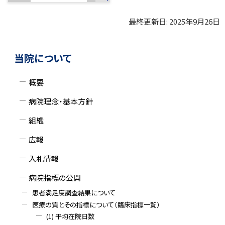
い
画
最終更新日:
2025年9月26日
ト
像
ッ
ト
サ
に
プ
ッ
当院について
リ
に
プ
イ
ン
戻
に
概要
ド
ク
る
戻
病院理念・基本方針
)
る
・
組織
メ
広報
ニ
入札情報
ュ
病院指標の公開
ー
患者満足度調査結果について
医療の質とその指標について（臨床指標一覧）
(1) 平均在院日数