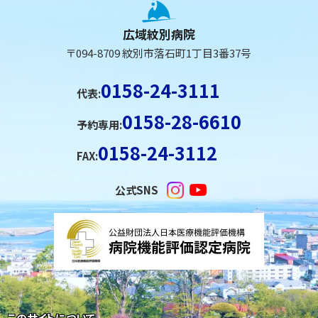
文
へ
広域紋別病院
戻
〒094-8709 紋別市落石町1丁目3番37号
る
メ
0158-24-3111
代表:
ニ
0158-28-6610
ュ
予約専用:
ー
0158-24-3112
FAX:
へ
戻
公式SNS
る
ペ
ー
ジ
の
ト
このサイトについて