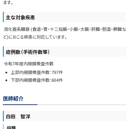
ます。
主な対象疾患
消化器系臓器 (食道・胃・十二指腸・小腸・大腸・肝臓・胆道・膵臓な
ど)におこる疾患に対応しています。
症例数（手術件数等）
令和7年度内視鏡検査件数
上部内視鏡検査件数：797件
下部内視鏡検査件数：604件
ト
医師紹介
ッ
プ
白田 智洋
に
戻
役職