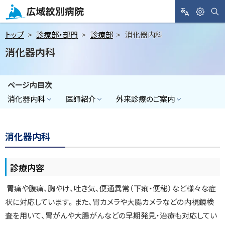
メ
ニ
サ
L
閲
広域紋別病院
イ
A
覧
ト
ュ
トップ
診療部・部門
診療部
消化器内科
内
N
支
検
ー
消化器内科
索
G
援
へ
U
A
本
ページ内目次
G
文
E
消化器内科
医師紹介
外来診療のご案内
へ
消化器内科
診療内容
胃痛や腹痛、胸やけ、吐き気、便通異常（下痢・便秘）など様々な症
状に対応しています。また、胃カメラや大腸カメラなどの内視鏡検
査を用いて、胃がんや大腸がんなどの早期発見・治療も対応してい