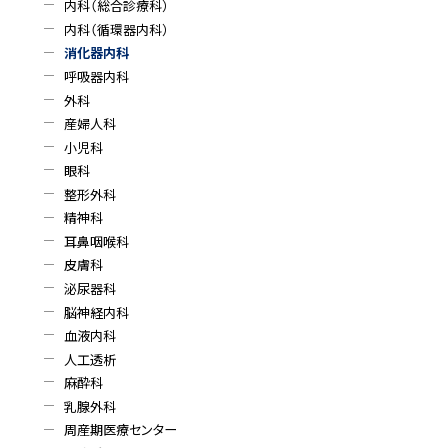
内科（総合診療科）
る
・
内科（循環器内科）
消化器内科
メ
呼吸器内科
外科
ニ
産婦人科
ュ
小児科
眼科
ー
整形外科
精神科
耳鼻咽喉科
皮膚科
泌尿器科
脳神経内科
血液内科
人工透析
麻酔科
乳腺外科
周産期医療センター