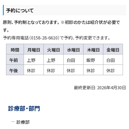
プ
予約について
に
戻
原則、予約制となっております。※初診のかたは紹介状が必要で
る
す。
予約専用電話（0158-28-6610）で予約、予約変更できます。
時間
月曜日
火曜日
水曜日
木曜日
金曜日
午前
上野
上野
白田
飯野
白田
午後
休診
休診
休診
休診
休診
最終更新日:
2026年4月30日
ト
ッ
ト
サ
プ
ッ
診療部・部門
に
プ
イ
戻
に
診療部
ド
る
戻