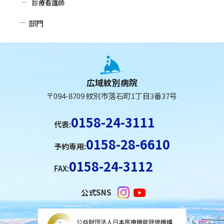
診療看護師
部門
本
文
へ
広域紋別病院
戻
〒094-8709 紋別市落石町1丁目3番37号
る
メ
0158-24-3111
代表:
ニ
0158-28-6610
ュ
予約専用:
ー
0158-24-3112
FAX:
へ
戻
公式SNS
る
ペ