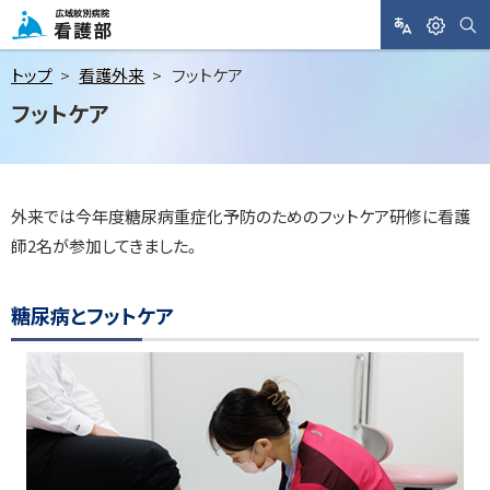
メ
ニ
サ
L
閲
広域紋別病院 看護部
イ
A
覧
ト
ュ
トップ
看護外来
フットケア
内
N
支
検
ー
フットケア
索
G
援
へ
U
A
本
ペ
G
文
ー
E
外来では今年度糖尿病重症化予防のためのフットケア研修に看護
ジ
へ
内
師2名が参加してきました。
目
次
糖
糖尿病とフットケア
尿
病
と
フ
ッ
ト
ケ
ア