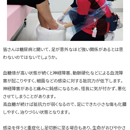
足
病
変
の
き
っ
か
け
は
皆さんは糖尿病と聞いて、足が意外なほど強い関係があるとは思
生
わないのではないでしょうか。
活
の
中
血糖値が高い状態が続くと神経障害、動脈硬化などによる血流障
に
あ
害が起こりやすく、細菌などの感染に対する抵抗力が低下します。
り
神経障害があると痛みに鈍感になるため、怪我に気が付かず、悪化
ま
す
させてしまうことがあります。
高血糖が続けば抵抗力が弱くなるので、足にできた小さな傷も化膿
足
しやすく、治りづらい状態となります。
の
状
態
感染を伴うと重症化し足切断に至る場合もあり、生命がおびやかさ
の