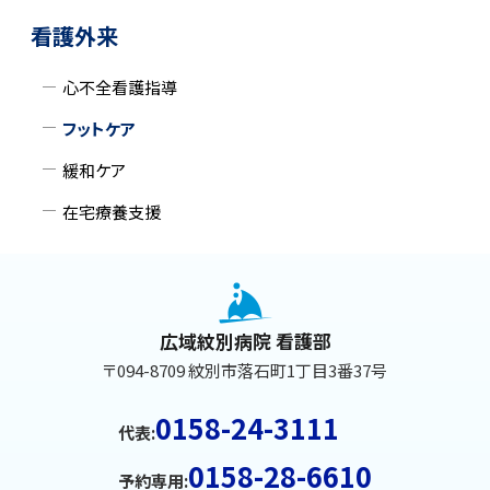
サ
プ
ッ
看護外来
に
プ
イ
戻
に
心不全看護指導
ド
る
戻
フットケア
る
・
緩和ケア
メ
在宅療養支援
ニ
本
ュ
文
ー
へ
広域紋別病院 看護部
戻
〒094-8709 紋別市落石町1丁目3番37号
る
メ
0158-24-3111
代表:
ニ
0158-28-6610
ュ
予約専用: