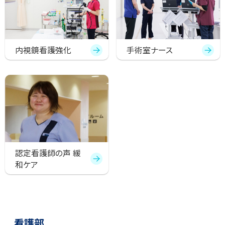
内視鏡看護強化
手術室ナース
認定看護師の声 緩
和ケア
サ
ト
看護部