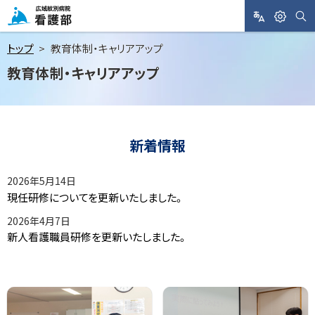
メ
ニ
サ
L
閲
広域紋別病院 看護部
イ
A
覧
ト
ュ
トップ
教育体制・キャリアアップ
内
N
支
検
ー
教育体制・キャリアアップ
索
G
援
へ
U
A
本
ペ
G
文
ー
E
ジ
新着情報
へ
内
目
次
2026年5月14日
現任研修についてを更新いたしました。
新
目
着
次
2026年4月7日
情
報
新人看護職員研修を更新いたしました。
ト
目
ッ
次