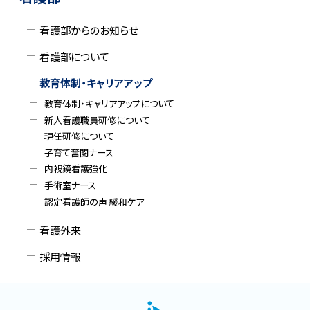
ッ
イ
プ
看護部からのお知らせ
ド
に
看護部について
戻
・
る
教育体制・キャリアアップ
メ
教育体制・キャリアアップについて
ニ
新人看護職員研修について
現任研修について
ュ
子育て奮闘ナース
内視鏡看護強化
ー
手術室ナース
認定看護師の声 緩和ケア
看護外来
採用情報
本