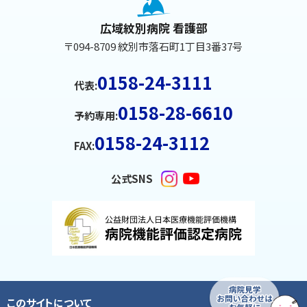
文
へ
広域紋別病院 看護部
戻
〒094-8709 紋別市落石町1丁目3番37号
る
メ
0158-24-3111
代表:
ニ
0158-28-6610
ュ
予約専用:
ー
0158-24-3112
FAX:
へ
戻
公式SNS
る
ペ
ー
ジ
の
ト
このサイトについて