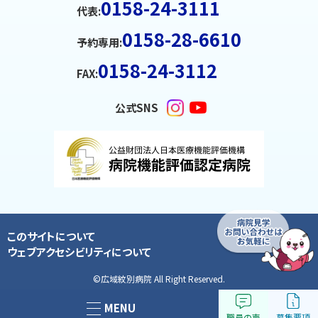
メ
0158-24-3111
代表:
ニ
0158-28-6610
ュ
予約専用:
ー
0158-24-3112
FAX:
へ
戻
公式SNS
る
ペ
ー
ジ
の
ト
このサイトについて
ッ
ウェブアクセシビリティについて
プ
©
広域紋別病院 All Right Reserved.
へ
戻
MENU
職員の声
募集要項