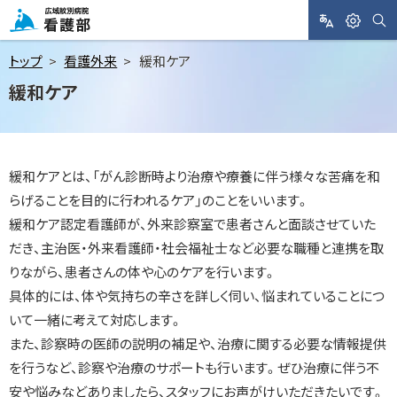
メ
ニ
サ
L
閲
広域紋別病院 看護部
イ
A
覧
ト
ュ
トップ
看護外来
緩和ケア
内
N
支
検
ー
緩和ケア
索
G
援
へ
U
A
本
G
文
E
緩和ケアとは、「がん診断時より治療や療養に伴う様々な苦痛を和
へ
らげることを目的に行われるケア」のことをいいます。
緩和ケア認定看護師が、外来診察室で患者さんと面談させていた
だき、主治医・外来看護師・社会福祉士など必要な職種と連携を取
りながら、患者さんの体や心のケアを行います。
具体的には、体や気持ちの辛さを詳しく伺い、悩まれていることにつ
いて一緒に考えて対応します。
また、診察時の医師の説明の補足や、治療に関する必要な情報提供
を行うなど、診察や治療のサポートも行います。ぜひ治療に伴う不
安や悩みなどありましたら、スタッフにお声がけいただきたいです。