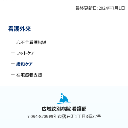
最終更新日:
2024年7月1日
ト
ッ
ト
サ
プ
ッ
看護外来
に
プ
イ
戻
に
心不全看護指導
ド
る
戻
フットケア
る
・
緩和ケア
メ
在宅療養支援
ニ
本
ュ
文
ー
へ
広域紋別病院 看護部
戻
〒094-8709 紋別市落石町1丁目3番37号
る