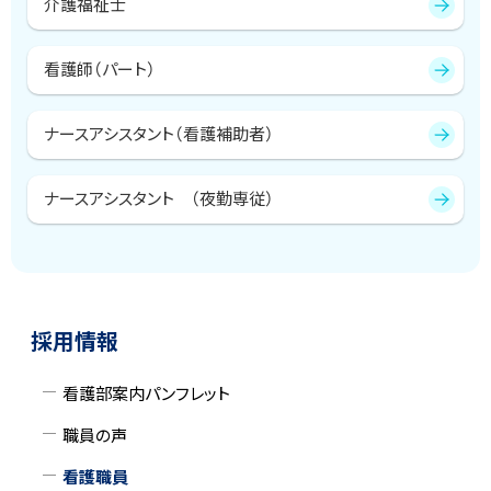
介護福祉士
看護師（パート）
ナースアシスタント（看護補助者）
ナースアシスタント （夜勤専従）
サ
ト
採用情報
ッ
イ
プ
看護部案内パンフレット
ド
に
職員の声
戻
・
る
看護職員