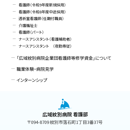
メ
看護師（令和9年度新規採用）
ニ
看護師（令和8年度中途採用）
透析室看護師（任期付職員）
ュ
介護福祉士
看護師（パート）
ー
ナースアシスタント（看護補助者）
ナースアシスタント （夜勤専従）
「広域紋別病院企業団看護師等修学資金」について
職業体験・病院見学
インターンシップ
本
文
へ
広域紋別病院 看護部
戻
〒094-8709 紋別市落石町1丁目3番37号
る