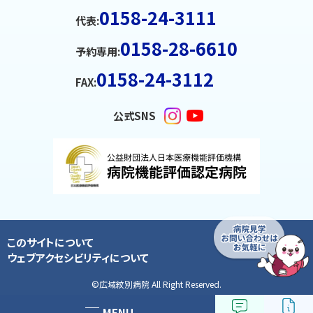
メ
0158-24-3111
代表:
ニ
0158-28-6610
ュ
予約専用:
ー
0158-24-3112
FAX:
へ
戻
公式SNS
る
ペ
ー
ジ
の
ト
このサイトについて
ッ
ウェブアクセシビリティについて
プ
©
広域紋別病院 All Right Reserved.
へ
戻
MENU