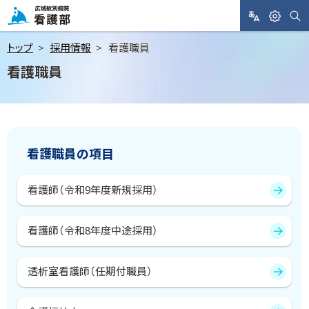
メ
ニ
サ
L
閲
広域紋別病院 看護部
イ
A
覧
ト
ュ
トップ
採用情報
看護職員
内
N
支
検
ー
看護職員
索
G
援
へ
U
A
本
ペ
G
文
ー
E
ジ
へ
内
看護職員の項目
目
次
看護師（令和9年度新規採用）
看
護
職
看護師（令和8年度中途採用）
員
の
項
目
透析室看護師（任期付職員）