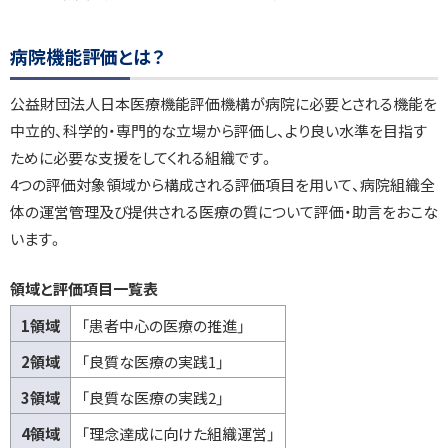
い
て
ト
病院機能評価とは？
病
ッ
院
プ
公益財団法人日本医療機能評価機構が病院に必要とされる機能を
機
能
に
中立的、科学的・専門的な立場から評価し、より良い水準を目指す
評
戻
ために必要な支援をしてくれる組織です。
価
と
る
4つの評価対象領域から構成される評価項目を用いて、病院組織全
は
体の運営管理及び提供される医療の質について評価・助言をおこな
？
います。
領域と評価項目一覧表
1領域
「患者中心の医療の推進」
2領域
「良質な医療の実践1」
3領域
「良質な医療の実践2」
4領域
「理念達成に向けた組織運営」