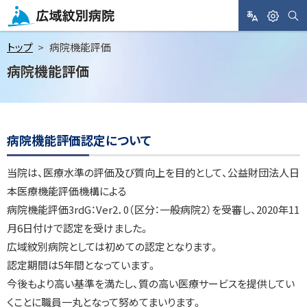
メ
ニ
サ
L
閲
広域紋別病院
イ
A
覧
ト
ュ
トップ
病院機能評価
内
N
支
検
ー
病院機能評価
索
G
援
へ
U
A
本
ペ
G
文
ー
E
ジ
病院機能評価認定について
へ
内
目
当院は、医療水準の評価及び質向上を目的として、公益財団法人日
次
本医療機能評価機構による
病
院
病院機能評価3rdG：Ver2．0（区分：一般病院2）を受審し、2020年11
機
月6日付けで認定を受けました。
能
評
広域紋別病院としては初めての認定となります。
価
認定期間は5年間となっています。
認
定
今後もより高い基準を満たし、質の高い医療サービスを提供してい
に
くことに職員一丸となって努めてまいります。
つ