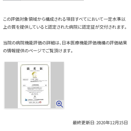
この評価対象領域から構成される項目すべてにおいて一定水準以
上の質を提供していると認定された病院に認定証が交付されます。
当院の病院機能評価の詳細は、日本医療機能評価機構の評価結果
の情報提供のページでご覧頂けます。
画
像
集
(
大
き
い
画
最終更新日:
2020年12月15日
ト
像
ッ