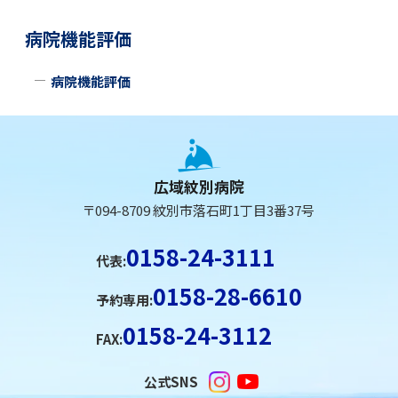
ト
に
サ
プ
ッ
病院機能評価
リ
に
プ
イ
ン
戻
に
病院機能評価
ク
ド
る
戻
)
る
本
・
文
メ
へ
広域紋別病院
ニ
戻
〒094-8709 紋別市落石町1丁目3番37号
る
ュ
メ
0158-24-3111
代表:
ー
ニ
0158-28-6610
ュ
予約専用:
ー
0158-24-3112
FAX:
へ
戻
公式SNS