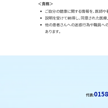
＜責務＞
ご自分の健康に関する情報を、医師や
説明を受けて納得し、同意された医療
他の患者さんへの迷惑行為や職員への
あります。
ト
ッ
ト
プ
ッ
に
プ
戻
に
る
戻
る
0158
代表: