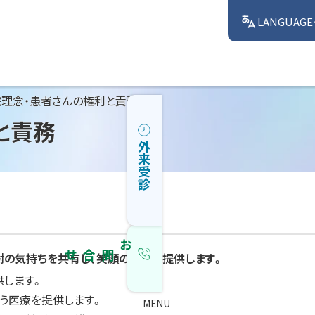
LANGUAGE
院理念・患者さんの権利と責務
と責務
外来受診
お問合せ
謝の気持ちを共有し、笑顔の医療を提供します。
供します。
よう医療を提供します。
MENU