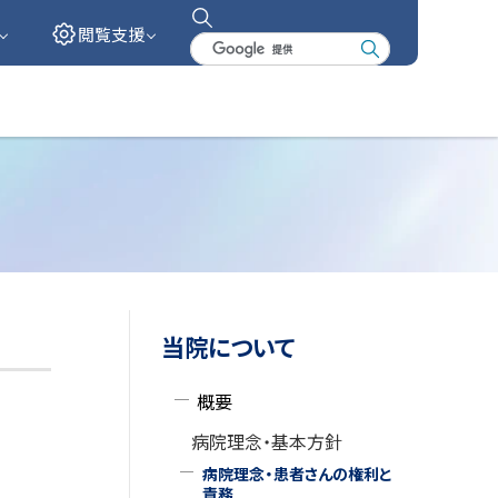
閲覧支援
検
索
キ
ー
ワ
ー
ド
サ
当院について
イ
概要
ド
病院理念・基本方針
・
病院理念・患者さんの権利と
責務