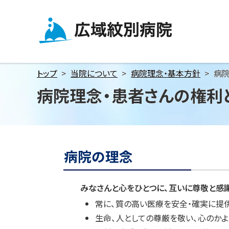
メ
本
本
ニ
文
文
ュ
へ
へ
広域紋別病院
ー
戻
戻
へ
る
る
トップ
当院について
病院理念・基本方針
病
本
メ
メ
病院理念・患者さんの権利
文
ニ
ニ
へ
ュ
ュ
ー
ー
ペ
へ
へ
ー
戻
戻
ジ
病院の理念
内
る
る
目
ペ
ペ
次
みなさんと心をひとつに、互いに尊敬と感
ー
ー
病
常に、質の高い医療を安全・確実に提
院
ジ
ジ
の
生命、人としての尊厳を敬い、心のか
の
の
理