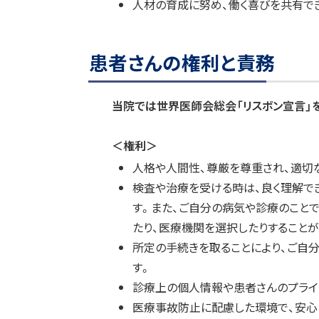
人材の育成に努め、働く喜びを共有で
念
ト
ト
ッ
ッ
患
ト
プ
プ
者
患者さんの権利と責務
ッ
さ
へ
へ
ん
プ
戻
戻
の
当院では世界医師会総会「リスボン宣言」
に
る
る
権
利
戻
と
＜権利＞
る
責
務
人格や人間性、尊厳を尊重され、適切
検査や治療を受ける時は、良く理解で
す。また、ご自分の病気や診療のこと
たり、医療機関を選択したりすることが
所定の手続きを取ることにより、ご自
す。
診療上の個人情報や患者さんのプライ
医療事故防止に配慮した環境で、安心