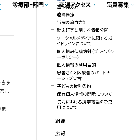
メ
診療部・部門
交通アクセス
職員募集
基本的方針
遠隔医療
ニ
当院の輸血方針
ュ
臨床研究に関する情報公開
ソーシャルメディアに関するガ
ー
イドラインについて
個人情報保護方針（プライバシ
ーポリシー）
個人情報の利用目的
患者さんと医療者のパートナ
ーシップ宣言
できま
子どもの権利条約
否し
保有個人情報の開示について
院内における携帯電話のご使
用について
きま
組織
広報