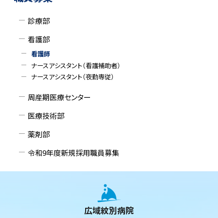
に
プ
イ
戻
に
診療部
ド
る
戻
看護部
る
・
看護師
メ
ナースアシスタント（看護補助者）
ナースアシスタント（夜勤専従）
ニ
周産期医療センター
ュ
医療技術部
ー
薬剤部
令和9年度新規採用職員募集
本
文
へ
広域紋別病院