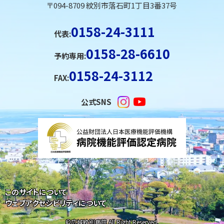
戻
〒094-8709 紋別市落石町1丁目3番37号
る
メ
0158-24-3111
代表:
ニ
0158-28-6610
ュ
予約専用:
ー
0158-24-3112
FAX:
へ
戻
公式SNS
る
ペ
ー
ジ
の
ト
このサイトについて
ッ
ウェブアクセシビリティについて
プ
©
広域紋別病院 All Right Reserved.