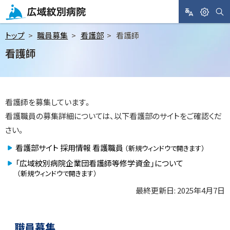
メ
ニ
サ
L
閲
広域紋別病院
イ
A
覧
ト
ュ
トップ
職員募集
看護部
看護師
内
N
支
検
ー
看護師
索
G
援
へ
U
A
本
G
文
E
看護師を募集しています。
へ
看護職員の募集詳細については、以下看護部のサイトをご確認くだ
さい。
看護部サイト 採用情報 看護職員
（新規ウィンドウで開きます）
「広域紋別病院企業団看護師等修学資金」について
（新規ウィンドウで開きます）
最終更新日:
2025年4月7日
ト
ッ
ト
サ
プ
ッ
職員募集