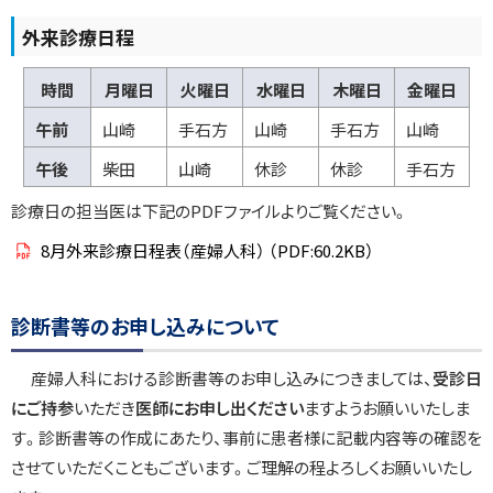
外来診療日程
時間
月曜日
火曜日
水曜日
木曜日
金曜日
午前
山崎
手石方
山崎
手石方
山崎
午後
柴田
山崎
休診
休診
手石方
診療日の担当医は下記のPDFファイルよりご覧ください。
8月外来診療日程表（産婦人科）
（PDF:60.2KB）
ト
診断書等のお申し込みについて
ッ
プ
産婦人科における診断書等のお申し込みにつきましては、
受診日
に
にご持参
いただき
医師にお申し出ください
ますようお願いいたしま
戻
す。診断書等の作成にあたり、事前に患者様に記載内容等の確認を
る
させていただくこともございます。ご理解の程よろしくお願いいたし