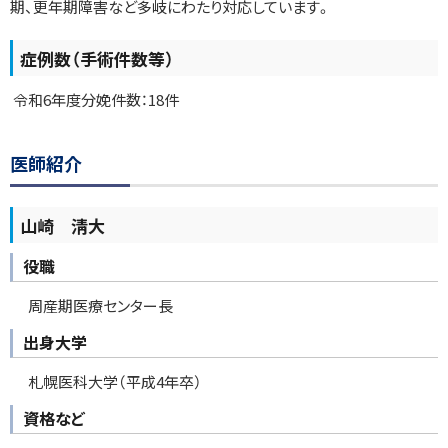
期、更年期障害など多岐にわたり対応しています。
外
来
症例数（手術件数等）
診
療
令和6年度分娩件数：18件
の
ご
案
ト
内
医師紹介
ッ
診
プ
断
山崎 淸大
に
書
等
戻
役職
の
る
お
周産期医療センター長
申
し
出身大学
込
み
札幌医科大学（平成4年卒）
に
つ
資格など
い
て