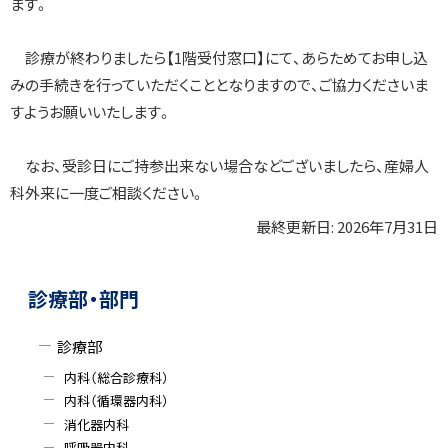
ます。
診療が終わりましたら【1階受付窓口】にて、あらためてお申し込
みの手続きを行っていただくこととなりますので、ご協力くださいま
すようお願いいたします。
なお、受診日にご持参出来ない場合などございましたら、産婦人
科外来に一度ご相談ください。
最終更新日:
2026年7月31日
ト
ッ
ト
サ
プ
ッ
診療部・部門
に
プ
イ
戻
に
診療部
ド
る
戻
内科（総合診療科）
る
・
内科（循環器内科）
消化器内科
メ
呼吸器内科