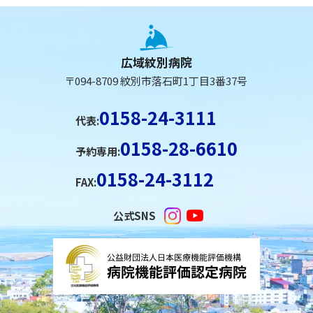
本
文
へ
広域紋別病院
戻
〒094-8709 紋別市落石町1丁目3番37号
る
メ
0158-24-3111
代表:
ニ
0158-28-6610
ュ
予約専用:
ー
0158-24-3112
FAX:
へ
戻
公式SNS
る
ペ
ー
ジ
の