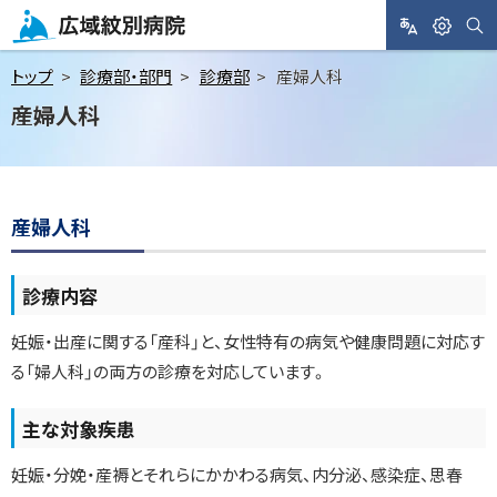
メ
ニ
サ
L
閲
広域紋別病院
イ
A
覧
ト
ュ
トップ
診療部・部門
診療部
産婦人科
内
N
支
検
ー
産婦人科
索
G
援
へ
U
A
本
ペ
G
文
ー
E
ジ
産婦人科
へ
内
目
次
診療内容
産
婦
妊娠・出産に関する「産科」と、女性特有の病気や健康問題に対応す
人
科
る「婦人科」の両方の診療を対応しています。
医
主な対象疾患
師
紹
妊娠・分娩・産褥とそれらにかかわる病気、内分泌、感染症、思春
介