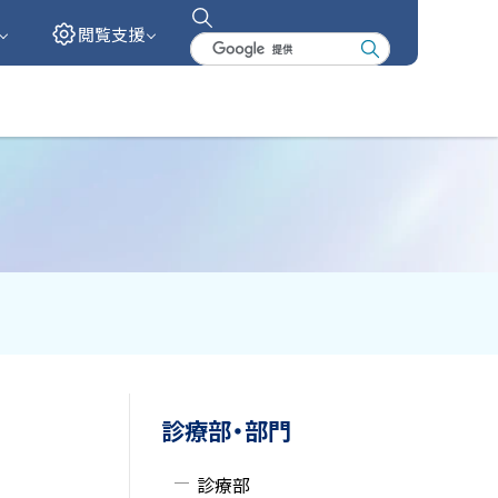
閲覧支援
検
索
キ
ー
ワ
ー
ド
サ
診療部・部門
イ
診療部