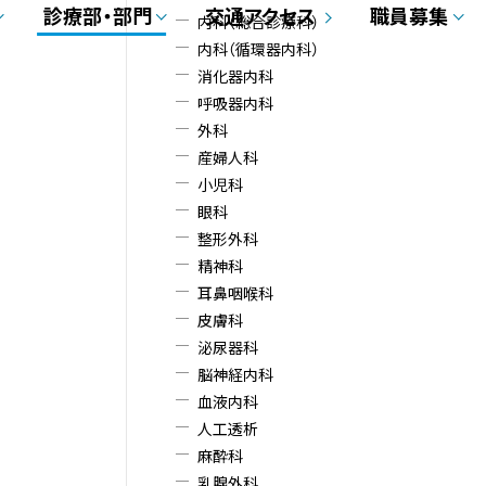
ド
診療部・部門
交通アクセス
職員募集
内科（総合診療科）
・
内科（循環器内科）
消化器内科
メ
呼吸器内科
外科
ニ
産婦人科
小児科
ュ
眼科
ー
整形外科
精神科
耳鼻咽喉科
皮膚科
泌尿器科
脳神経内科
血液内科
人工透析
麻酔科
乳腺外科