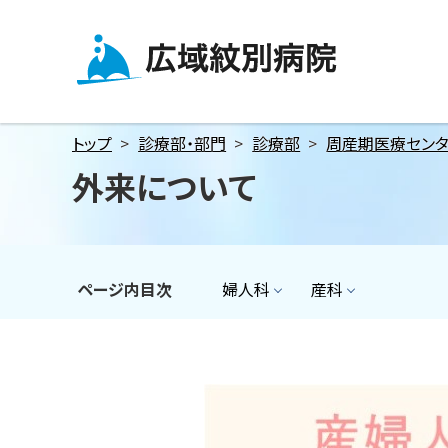
メ
本
本
ニ
文
文
ュ
へ
へ
広域紋別病院
ー
戻
戻
へ
る
る
トップ
診療部・部門
診療部
周産期医療セン
本
メ
メ
外来について
文
ニ
ニ
へ
ュ
ュ
ー
ー
へ
へ
ページ内目次
婦人科
産科
戻
戻
る
る
ペ
ペ
ー
ー
ジ
ジ
の
の