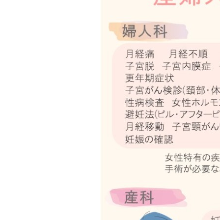
ト
ト
ッ
ッ
プ
プ
へ
へ
戻
戻
る
る