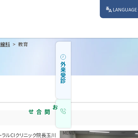
LANGUAGE
射線科
教育
外来受診
お問合せ
MENU
ラルCIクリニック院長玉川