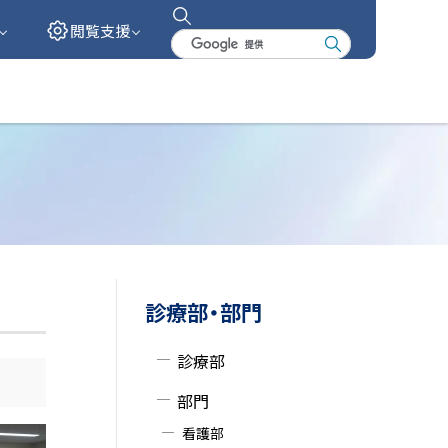
閲覧支援
検
索
キ
ー
ワ
ー
ド
サ
診療部・部門
イ
診療部
ド
部門
・
看護部