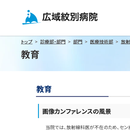
メ
本
本
ニ
文
文
ュ
へ
へ
広域紋別病院
ー
戻
戻
へ
る
る
トップ
診療部・部門
部門
医療技術部
放
本
メ
メ
教育
文
ニ
ニ
へ
ュ
ュ
ー
ー
ペ
へ
へ
ー
戻
戻
ジ
教育
内
る
る
目
ペ
ペ
次
ー
ー
画像カンファレンスの風景
教
育
ジ
ジ
の
の
当院では、放射線科医が不在のため、セント