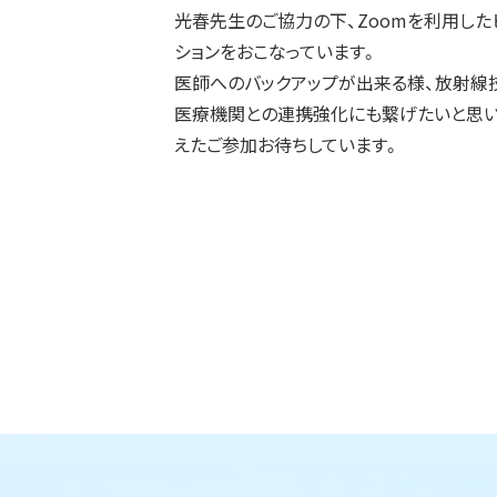
ト
ト
光春先生のご協力の下、Zoomを利用した
ッ
ッ
ションをおこなっています。
プ
プ
医師へのバックアップが出来る様、放射線
へ
へ
医療機関との連携強化にも繋げたいと思い
戻
戻
えたご参加お待ちしています。
る
る
ト
ッ
ト
プ
ッ
に
プ
戻
に
る
戻
る