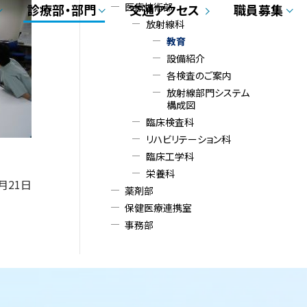
医療技術部
メ
診療部・部門
交通アクセス
職員募集
放射線科
ニ
教育
設備紹介
ュ
各検査のご案内
放射線部門システム
ー
構成図
臨床検査科
リハビリテーション科
臨床工学科
栄養科
5月21日
薬剤部
保健医療連携室
事務部