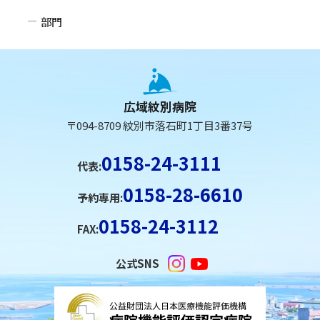
部門
本
文
へ
広域紋別病院
戻
〒094-8709 紋別市落石町1丁目3番37号
る
メ
0158-24-3111
代表:
ニ
0158-28-6610
ュ
予約専用:
ー
0158-24-3112
FAX:
へ
戻
公式SNS
る
ペ
ー