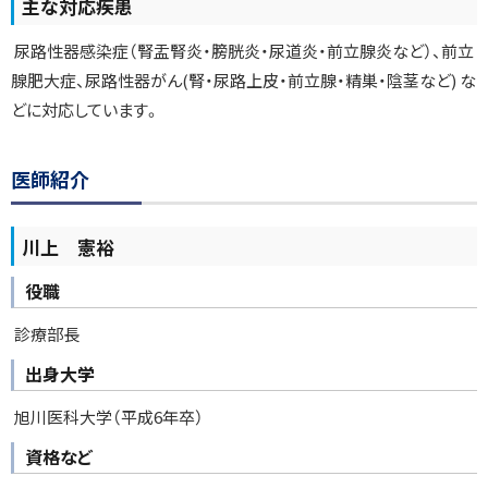
主な対応疾患
尿路性器感染症（腎盂腎炎・膀胱炎・尿道炎・前立腺炎など）、前立
腺肥大症、尿路性器がん(腎・尿路上皮・前立腺・精巣・陰茎など) な
どに対応しています。
ト
医師紹介
ッ
プ
川上 憲裕
に
戻
役職
る
診療部長
出身大学
旭川医科大学（平成6年卒）
資格など