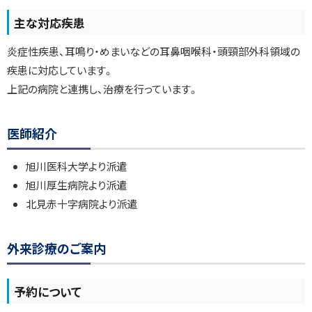
主な対応疾患
炎症性疾患、耳鳴り・めまいなどの耳鼻咽喉科・頭頸部外科領域の
疾患に対応しています。
上記の病院と連携し、治療を行っています。
ト
医師紹介
ッ
プ
旭川医科大学より派遣
に
旭川厚生病院より派遣
戻
北見赤十字病院より派遣
る
ト
外来診療のご案内
ッ
プ
予約について
に