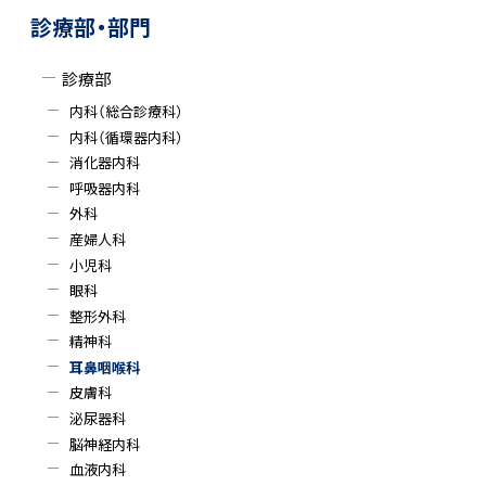
サ
プ
ッ
診療部・部門
に
プ
イ
戻
に
診療部
ド
る
戻
内科（総合診療科）
る
・
内科（循環器内科）
消化器内科
メ
呼吸器内科
外科
ニ
産婦人科
ュ
小児科
眼科
ー
整形外科
精神科
耳鼻咽喉科
皮膚科
泌尿器科
脳神経内科
血液内科