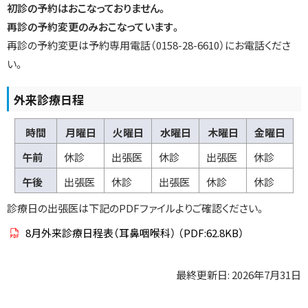
戻
初診の予約はおこなっておりません。
る
再診の予約変更のみおこなっています。
再診の予約変更は予約専用電話（0158-28-6610）にお電話くださ
い。
外来診療日程
時間
月曜日
火曜日
水曜日
木曜日
金曜日
午前
休診
出張医
休診
出張医
休診
午後
出張医
休診
出張医
休診
休診
診療日の出張医は下記のPDFファイルよりご確認ください。
8月外来診療日程表（耳鼻咽喉科）
（PDF:62.8KB）
最終更新日:
2026年7月31日
ト
ッ
ト