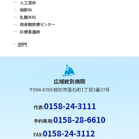
人工透析
麻酔科
乳腺外科
周産期医療センター
診療看護師
部門
本
文
へ
広域紋別病院
戻
〒094-8709 紋別市落石町1丁目3番37号
る
メ
0158-24-3111
代表:
ニ
0158-28-6610
ュ
予約専用:
ー
0158-24-3112
FAX:
へ