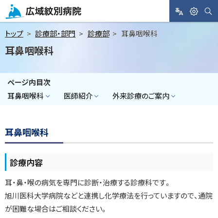
メ
ニ
サ
L
閲
広域紋別病院
イ
A
覧
ト
ュ
トップ
診療部・部門
診療部
耳鼻咽喉科
内
N
支
検
ー
耳鼻咽喉科
索
G
援
へ
U
A
本
ページ内目次
G
文
E
耳鼻咽喉科
医師紹介
外来診療のご案内
へ
耳鼻咽喉科
診療内容
耳・鼻・喉の病気を専門に診断・治療する診療科です。
旭川医科大学病院などと連携し化学療法を行っていますので、通院
が困難な場合はご相談ください。