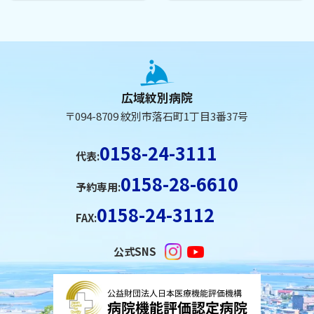
本
ト
文
ッ
へ
プ
広域紋別病院
に
戻
〒094-8709 紋別市落石町1丁目3番37号
戻
る
る
メ
0158-24-3111
代表:
ニ
0158-28-6610
ュ
予約専用:
ー
0158-24-3112
FAX:
へ
戻
公式SNS
る
ペ
ー