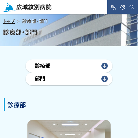
メ
ニ
サ
L
閲
広域紋別病院
イ
A
覧
ト
ュ
トップ
診療部・部門
内
N
支
検
ー
診療部・部門
索
G
援
へ
U
A
本
G
文
E
へ
目次
診療部
部門
診療部
目
次