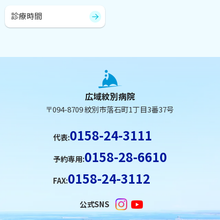
診療時間
本
ト
文
ッ
へ
プ
広域紋別病院
に
戻
〒094-8709 紋別市落石町1丁目3番37号
戻
る
る
メ
0158-24-3111
代表:
ニ
0158-28-6610
ュ
予約専用:
ー
0158-24-3112
FAX:
へ
戻
公式SNS
る