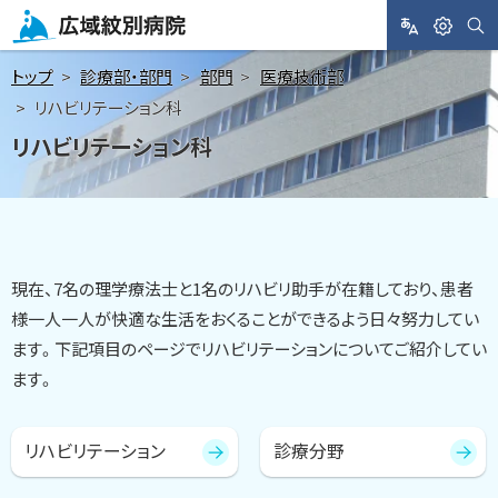
メ
ニ
サ
L
閲
広域紋別病院
イ
A
覧
ト
ュ
トップ
診療部・部門
部門
医療技術部
内
N
支
検
ー
リハビリテーション科
索
G
援
へ
リハビリテーション科
U
A
本
G
文
E
へ
目次
現在、7名の理学療法士と1名のリハビリ助手が在籍しており、患者
様一人一人が快適な生活をおくることができるよう日々努力してい
ます。下記項目のページでリハビリテーションについてご紹介してい
ます。
リハビリテーション
診療分野
目
次