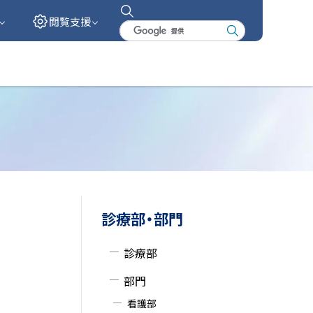
閲覧支援
検
索
キ
ー
ワ
ー
ド
サ
診療部・部門
イ
診療部
ド
部門
・
看護部