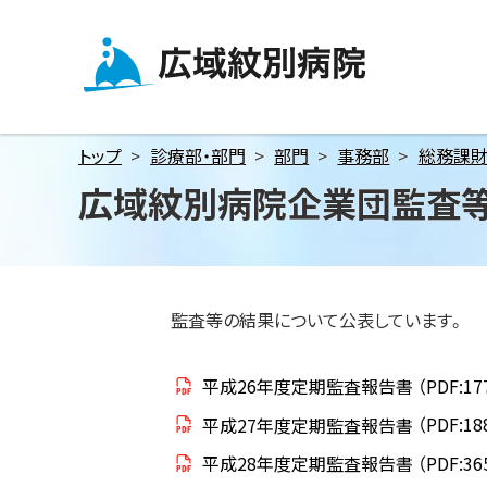
メ
本
本
ニ
文
文
ュ
へ
へ
広域紋別病院
ー
戻
戻
へ
る
る
トップ
診療部・部門
部門
事務部
総務課
本
メ
メ
広域紋別病院企業団監査
文
ニ
ニ
へ
ュ
ュ
ー
ー
へ
へ
戻
戻
監査等の結果について公表しています。
る
る
ペ
ペ
平成26年度定期監査報告書
（PDF:17
ー
ー
平成27年度定期監査報告書
（PDF:18
ジ
ジ
平成28年度定期監査報告書
（PDF:36
の
の