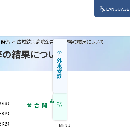
LANGUAGE
財務係
広域紋別病院企業団監査等の結果について
等の結果について
外来受診
7KB）
お問合せ
8KB）
5KB）
MENU