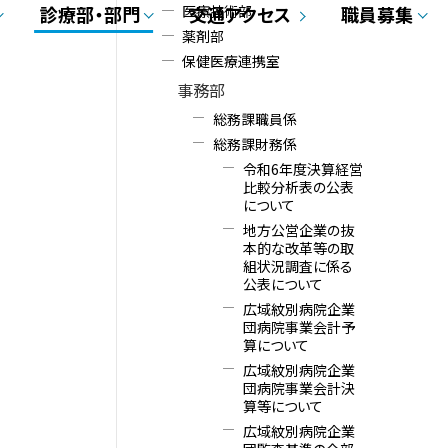
医療技術部
診療部・部門
交通アクセス
職員募集
メ
薬剤部
ニ
保健医療連携室
事務部
ュ
総務課職員係
ー
総務課財務係
令和6年度決算経営
比較分析表の公表
について
地方公営企業の抜
本的な改革等の取
組状況調査に係る
公表について
広域紋別病院企業
団病院事業会計予
算について
広域紋別病院企業
団病院事業会計決
算等について
広域紋別病院企業