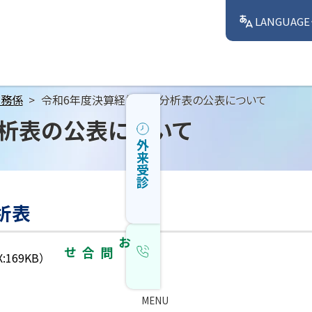
LANGUAGE
財務係
令和6年度決算経営比較分析表の公表について
析表の公表について
外来受診
析表
お問合せ
X:169KB）
MENU