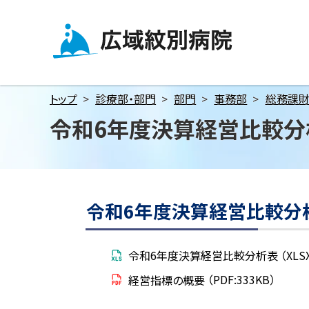
メ
本
本
ニ
文
文
ュ
へ
へ
広域紋別病院
ー
戻
戻
へ
る
る
トップ
診療部・部門
部門
事務部
総務課
本
メ
メ
令和6年度決算経営比較分
文
ニ
ニ
へ
ュ
ュ
ー
ー
ペ
へ
へ
ー
戻
戻
ジ
令和6年度決算経営比較分
内
る
る
目
ペ
ペ
次
令和6年度決算経営比較分析表
（XLS
ー
ー
令
和
ジ
ジ
経営指標の概要
（PDF:333KB）
6
の
の
年