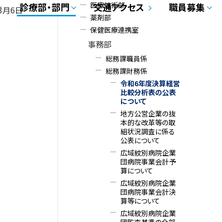
医療技術部
メ
診療部・部門
交通アクセス
職員募集
年3月6日
薬剤部
ニ
保健医療連携室
事務部
ュ
総務課職員係
ー
総務課財務係
令和6年度決算経営
比較分析表の公表
について
地方公営企業の抜
本的な改革等の取
組状況調査に係る
公表について
広域紋別病院企業
団病院事業会計予
算について
広域紋別病院企業
団病院事業会計決
算等について
広域紋別病院企業
団監査基準の全部