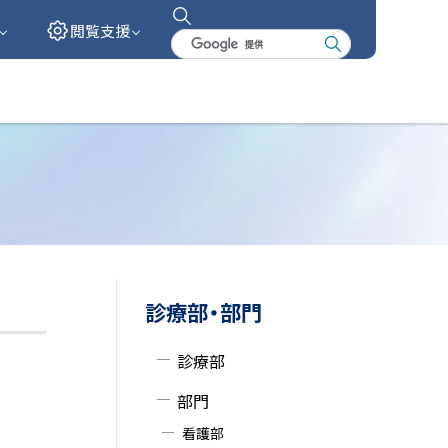
閲覧支援
検
索
キ
ー
ワ
ー
ド
サ
診療部・部門
イ
診療部
ド
部門
・
看護部