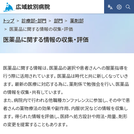
メ
ニ
サ
L
閲
広域紋別病院
イ
A
覧
ト
ュ
トップ
診療部・部門
部門
薬剤部
内
N
支
検
ー
医薬品に関する情報の収集・評価
索
G
援
へ
医薬品に関する情報の収集・評価
U
A
本
G
文
E
へ
医薬品に関する情報は、医薬品の選択や患者さんへの服薬指導を
行う際に活用されています。医薬品は時代と共に新しくなっていき
ます。最新の医療に対応する為に、薬剤係で勉強会を行い、医薬品
の情報を収集・共有しています。
また、病院内で行われる他職種カンファレンスに参加し、その中で患
者さんの薬物療法の効果や副作用、内服状況などの情報を収集し
ます。得られた情報を評価し、医師へ処方設計や用法・用量、剤形
の変更を提案することもあります。