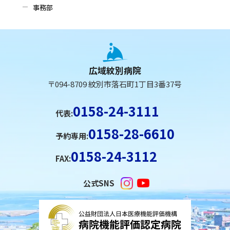
事務部
本
文
へ
広域紋別病院
戻
〒094-8709 紋別市落石町1丁目3番37号
る
メ
0158-24-3111
代表:
ニ
0158-28-6610
ュ
予約専用:
ー
0158-24-3112
FAX:
へ
戻
公式SNS
る
ペ
ー