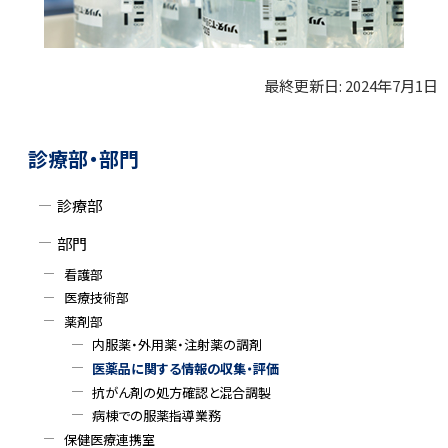
最終更新日:
2024年7月1日
ト
ッ
ト
サ
プ
ッ
診療部・部門
に
プ
イ
戻
に
診療部
ド
る
戻
部門
る
・
看護部
メ
医療技術部
薬剤部
ニ
内服薬・外用薬・注射薬の調剤
医薬品に関する情報の収集・評価
ュ
抗がん剤の処方確認と混合調製
ー
病棟での服薬指導業務
保健医療連携室