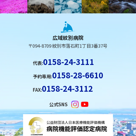
戻
る
本
文
へ
広域紋別病院
戻
〒094-8709 紋別市落石町1丁目3番37号
る
メ
0158-24-3111
代表:
ニ
0158-28-6610
ュ
予約専用:
ー
0158-24-3112
FAX:
へ
戻
公式SNS
る
ペ
ー