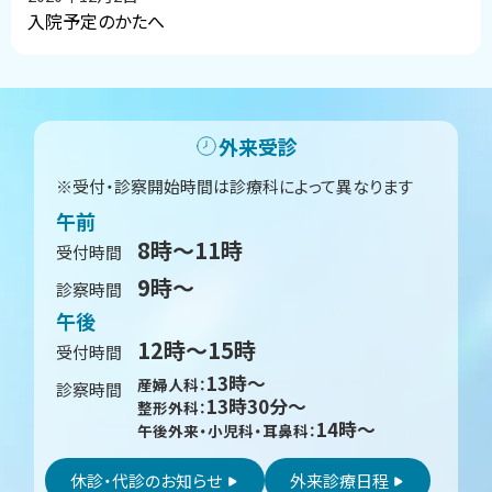
入院予定のかたへ
ト
ッ
外来受診
プ
受付・診察開始時間は診療科によって異なります
に
午前
戻
8時〜11時
受付時間
る
9時〜
診察時間
午後
12時〜15時
受付時間
13時〜
産婦人科：
診察時間
13時30分〜
整形外科：
14時〜
午後外来・小児科・耳鼻科：
休診・代診のお知らせ
外来診療日程