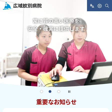
メ
イ
広
ニ
サ
L
閲
広域紋別病院
イ
メ
A
覧
ト
ュ
域
内
N
支
検
ー
ー
索
G
援
へ
紋
U
ジ
A
本
G
文
写
別
E
へ
真
病
集
院
1
2
3
重要なお知らせ