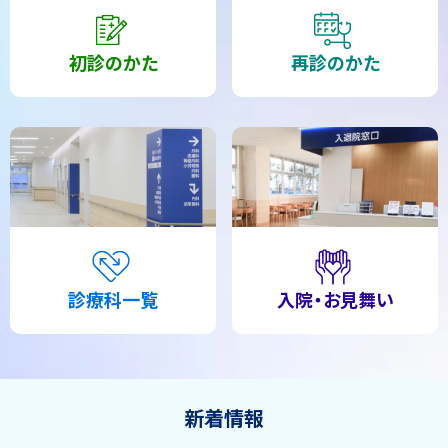
初診のかた
再診のかた
診療科一覧
入院・お見舞い
ト
新着情報
ッ
プ