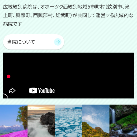
広域紋別病院は、オホーツク西紋別地域5市町村（紋別市、滝
に
上町、興部町、西興部村、雄武町）が共同して運営する広域的な
戻
病院です
る
当院について
ト
ッ
プ
に