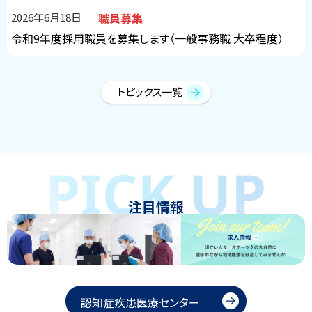
職員募集
2026年6月18日
令和9年度採用職員を募集します（一般事務職 大卒程度）
職員募集
2026年6月18日
トピックス一覧
令和9年度採用職員を募集します（一般事務職 社会人経験
者）
お知らせ
2026年6月16日
ト
【整形外科外来】月曜日午前の混雑緩和と午後受診のお願い
ッ
プ
注目情報
職員募集
2026年6月15日
に
令和9年度採用職員を募集します（薬剤師）
戻
る
職員募集
2026年6月15日
令和9年度採用職員を募集します（臨床検査技師）
認知症疾患医療センター