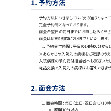
1. 予約方法
法
ト
ト
ッ
ッ
2.
プ
プ
予約方法につきましては、次の通りとなって
面
会
へ
へ
完全予約制となっております。
方
戻
戻
面会希望日の前日までにお申し込みくださ
法
る
る
面会は原則1週間に2回までといたします。
3.
予約受付時間 :
平日の14時00分から1
面
※あらかじめ入院先の病棟をご確認のうえ、01
会
当
入院病棟の予約受付担当者へお繋ぎいた
日
電話交換で入院先の病棟はお答えできませ
の
受
付
ト
2. 面会方法
ッ
4.
面
プ
会
面会時間 : 毎日（土日・祝日含む）10時
に
に
際
原則30分以内
戻