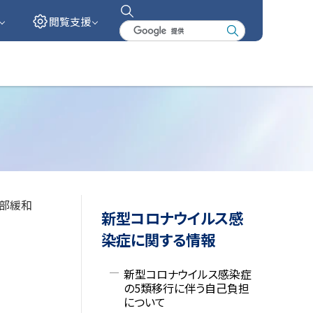
閲覧支援
検
索
キ
ー
ワ
ー
ド
一部緩和
サ
新型コロナウイルス感
イ
染症に関する情報
ド
新型コロナウイルス感染症
の5類移行に伴う自己負担
・
について