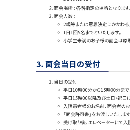
し
る
面会場所 : 各階指定の場所となります
て
の
面会人数 :
感
2親等または意思決定にかかわる
染
防
1日1回5名までといたします。
止
小学生未満のお子様の面会は原則
対
策
ト
3. 面会当日の受付
ッ
プ
当日の受付
に
平日10時00分から15時00分ま
戻
平日15時00以降及び土日・祝日
る
入院患者様のお名前、面会者のお
「面会許可書」をお渡しいたします
受け取り後、エレベーターにて入