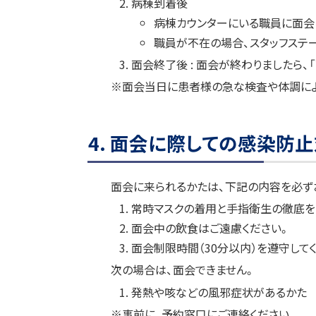
病棟到着後
病棟カウンターにいる職員に面会
職員が不在の場合、スタッフステ
面会終了後 : 面会が終わりましたら
※面会当日に患者様の急な検査や体調によ
ト
4. 面会に際しての感染防
ッ
プ
面会に来られるかたは、下記の内容を必ず
に
戻
常時マスクの着用と手指衛生の徹底を
る
面会中の飲食はご遠慮ください。
面会制限時間（30分以内）を遵守して
次の場合は、面会できません。
発熱や咳などの風邪症状があるかた
※事前に、予約窓口にご連絡ください。