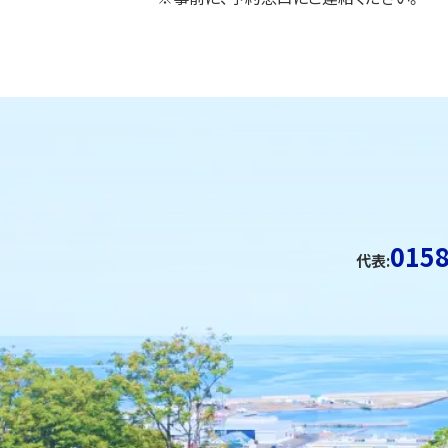
ト
ッ
ト
プ
ッ
に
プ
戻
に
る
戻
る
0158
代表: