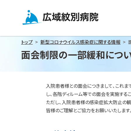
メ
本
本
ニ
文
文
ュ
へ
へ
広域紋別病院
ー
戻
戻
へ
る
る
トップ
新型コロナウイルス感染症に関する情報
本
メ
メ
面会制限の一部緩和につ
文
ニ
ニ
へ
ュ
ュ
ー
ー
ペ
へ
へ
ー
戻
戻
入院患者様との面会につきまして、これまで
ジ
内
る
る
し、各階ディルーム等での面会を実施するこ
目
ペ
ペ
ただし、入院患者様の感染症拡大防止の観
次
ー
ー
皆様のご理解とご協力をお願いいたします
1.
予
ジ
ジ
約
の
の
方