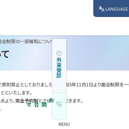
LANGUAGE
面会制限の一部緩和について
いて
外来受診
原則禁止としておりましたが、令和5年11月1日より面会制限を
とといたします。
点より、
完全予約制
とさせていただきます。
お問合せ
。
MENU