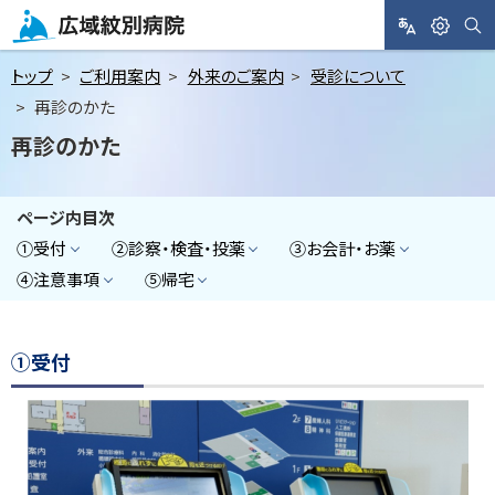
メ
ニ
サ
L
閲
広域紋別病院
イ
A
覧
ト
ュ
トップ
ご利用案内
外来のご案内
受診について
内
N
支
検
ー
再診のかた
索
G
援
へ
再診のかた
U
A
本
G
文
E
ページ内目次
へ
①受付
②診察・検査・投薬
③お会計・お薬
④注意事項
⑤帰宅
①受付