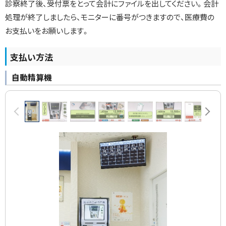
診察終了後、受付票をとって会計にファイルを出してください。会計
処理が終了しましたら、モニターに番号がつきますので、医療費の
お支払いをお願いします。
支払い方法
自動精算機
画
前へ
次へ
像
ス
ラ
イ
ド
集