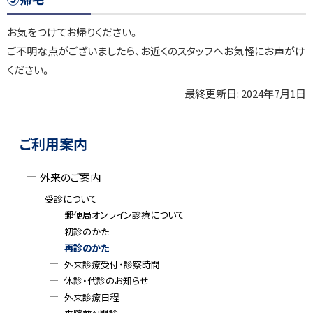
お気をつけてお帰りください。
ご不明な点がございましたら、お近くのスタッフへお気軽にお声がけ
ください。
最終更新日:
2024年7月1日
ト
ッ
ト
サ
プ
ッ
ご利用案内
に
プ
イ
戻
に
外来のご案内
ド
る
戻
受診について
る
・
郵便局オンライン診療について
初診のかた
メ
再診のかた
外来診療受付・診察時間
ニ
休診・代診のお知らせ
ュ
外来診療日程