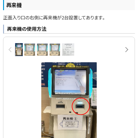
再来機
正面入り口の右側に再来機が2台設置してあります。
再来機の使用方法
画
前へ
次へ
像
ス
ラ
イ
ド
集