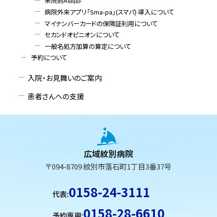
来院前AI問診
ー
病院外来アプリ「Sma-pa」(スマパ) 導入について
マイナンバーカードの保険証利用について
セカンドオピニオンについて
一般名処方加算の算定について
予約について
入院・お見舞いのご案内
患者さんへの支援
本
文
へ
広域紋別病院
戻
〒094-8709 紋別市落石町1丁目3番37号
る
メ
0158-24-3111
代表:
ニ
0158-28-6610
ュ
予約専用: