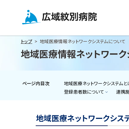
メ
本
本
ニ
文
文
ュ
へ
へ
広域紋別病院
ー
戻
戻
へ
る
る
トップ
地域医療情報ネットワークシステムについて
本
メ
メ
地域医療情報ネットワーク
文
ニ
ニ
へ
ュ
ュ
ー
ー
へ
へ
ページ内目次
地域医療ネットワークシステムと
戻
戻
登録患者数について
連携
る
る
ペ
ペ
ー
ー
地域医療ネットワークシス
ジ
ジ
の
の