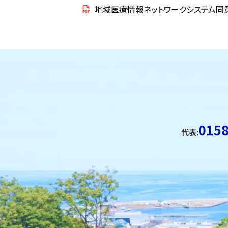
地域医療情報ネットワークシステム同
ト
ッ
ト
プ
ッ
に
プ
戻
に
る
戻
る
0158
代表: