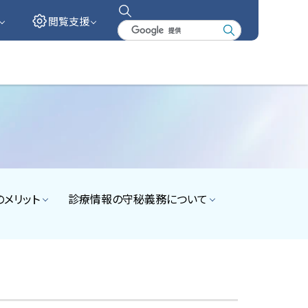
閲覧支援
検
索
キ
ー
ワ
ー
ド
メリット
診療情報の守秘義務について