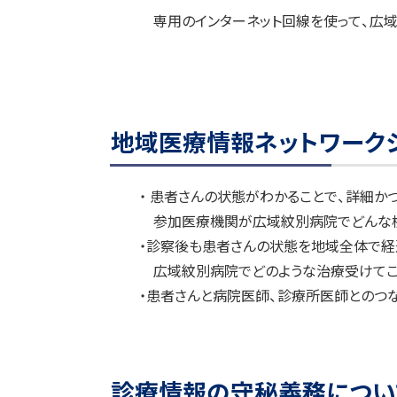
ト
ト
専用のインターネット回線を使って、広域
ッ
ッ
プ
プ
へ
へ
戻
戻
地域医療情報ネットワーク
る
る
・ 患者さんの状態がわかることで、詳細か
参加医療機関が広域紋別病院でどんな検
・診察後も患者さんの状態を地域全体で経
広域紋別病院でどのような治療受けてこ
・患者さんと病院医師、診療所医師とのつ
診療情報の守秘義務につい