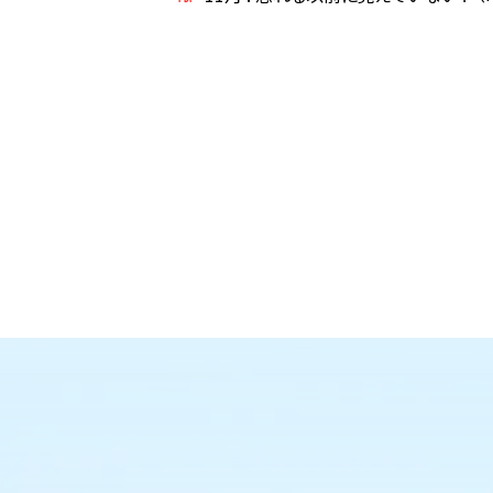
ト
ト
ト
ッ
ッ
ッ
ト
プ
プ
プ
ッ
へ
へ
に
プ
戻
戻
戻
に
る
る
る
戻
る