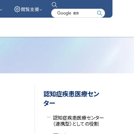
閲覧支援
検
索
キ
ー
ワ
ー
ド
サ
認知症疾患医療セン
イ
ター
ド
認知症疾患医療センター
（連携型）としての役割
・