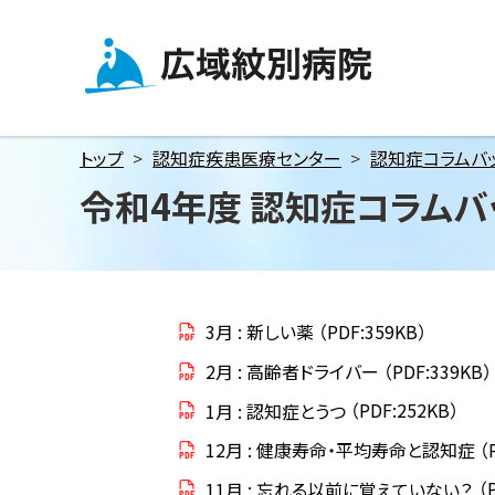
メ
本
本
ニ
文
文
ュ
へ
へ
広域紋別病院
ー
戻
戻
へ
る
る
トップ
認知症疾患医療センター
認知症コラムバ
本
メ
メ
令和4年度 認知症コラムバ
文
ニ
ニ
へ
ュ
ュ
ー
ー
へ
へ
戻
戻
3月 : 新しい薬
（PDF:359KB）
る
る
2月 : 高齢者ドライバー
（PDF:339KB）
ペ
ペ
1月 : 認知症とうつ
（PDF:252KB）
ー
ー
ジ
ジ
12月 : 健康寿命・平均寿命と認知症
（
の
の
11月 : 忘れる以前に覚えていない？
（