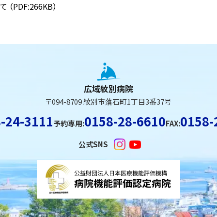
て
（PDF:266KB）
広域紋別病院
〒094-8709 紋別市落石町1丁目3番37号
-24-3111
0158-28-6610
0158-
予約専用:
FAX:
公式SNS