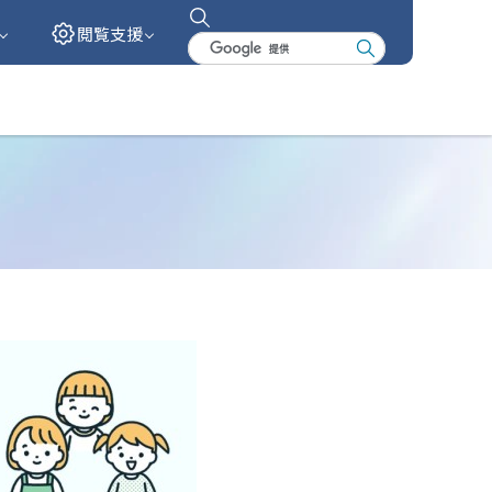
閲覧支援
検
索
キ
ー
ワ
ー
ド