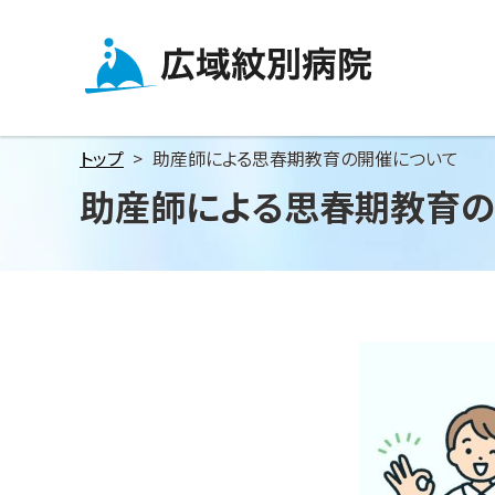
メ
本
本
ニ
文
文
ュ
へ
へ
広域紋別病院
ー
戻
戻
へ
る
る
トップ
助産師による思春期教育の開催について
本
メ
メ
助産師による思春期教育の
文
ニ
ニ
へ
ュ
ュ
ー
ー
へ
へ
戻
戻
る
る
ペ
ペ
ー
ー
ジ
ジ
の
の