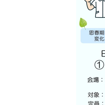
ト
ト
ッ
ッ
プ
プ
へ
へ
戻
戻
る
る