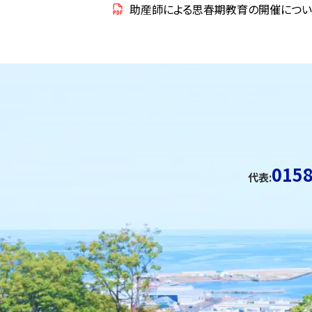
助産師による思春期教育の開催につい
ト
ッ
ト
プ
ッ
に
プ
戻
に
る
戻
る
0158
代表: